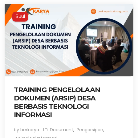
Jul
6
TRAINING PENGELOLAAN
DOKUMEN (ARSIP) DESA
BERBASIS TEKNOLOGI
INFORMASI
by berkarya
Document
,
Pengarsipan
,