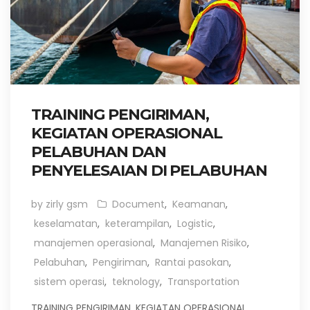
TRAINING PENGIRIMAN,
KEGIATAN OPERASIONAL
PELABUHAN DAN
PENYELESAIAN DI PELABUHAN
by zirly gsm
Document
,
Keamanan
,
keselamatan
,
keterampilan
,
Logistic
,
manajemen operasional
,
Manajemen Risiko
,
Pelabuhan
,
Pengiriman
,
Rantai pasokan
,
sistem operasi
,
teknology
,
Transportation
TRAINING PENGIRIMAN, KEGIATAN OPERASIONAL