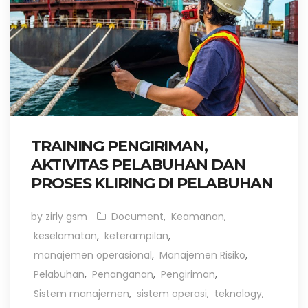
TRAINING PENGIRIMAN,
AKTIVITAS PELABUHAN DAN
PROSES KLIRING DI PELABUHAN
by zirly gsm
Document
,
Keamanan
,
keselamatan
,
keterampilan
,
manajemen operasional
,
Manajemen Risiko
,
Pelabuhan
,
Penanganan
,
Pengiriman
,
Sistem manajemen
,
sistem operasi
,
teknology
,