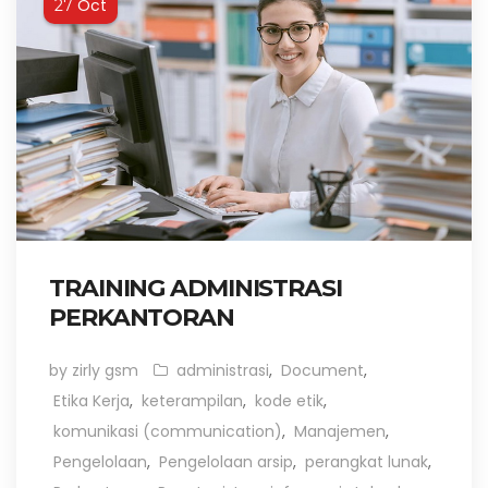
Oct
27
TRAINING ADMINISTRASI
PERKANTORAN
by zirly gsm
administrasi
,
Document
,
Etika Kerja
,
keterampilan
,
kode etik
,
komunikasi (communication)
,
Manajemen
,
Pengelolaan
,
Pengelolaan arsip
,
perangkat lunak
,