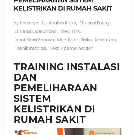
PEMELIHARAAN SISTEM
KELISTRIKAN DI RUMAH SAKIT
by berkarya
Analisis Risiko
,
Efisiensi Energi
,
Efisiensi Operasional
,
Geolistrik
,
Identifikasi Bahaya
,
Identifikasi Risiko
,
Kelistrikan
,
Teknik Instalasi
,
Teknik pemeliharaan
TRAINING INSTALASI
DAN
PEMELIHARAAN
SISTEM
KELISTRIKAN DI
RUMAH SAKIT