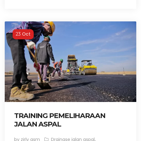
Oct
23
TRAINING PEMELIHARAAN
JALAN ASPAL
by zirly gsm
Drainase jalan aspal
,