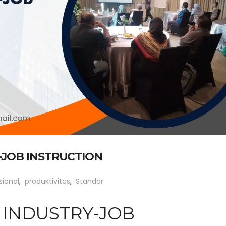
-JOB INSTRUCTION
ional
,
produktivitas
,
Standar
 INDUSTRY-JOB