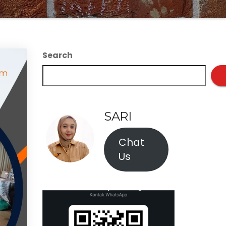
Search
SARI
Chat
Us