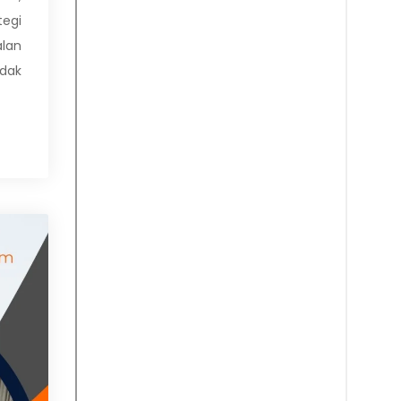
egi
alan
idak