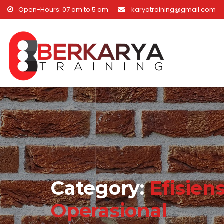
Skip to content
Open-Hours: 07 am to 5 am
karyatraining@gmail.com
Category:
Efisiens
Operasional