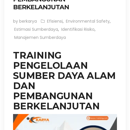
BERKELANJUTAN
by berkarya
Efisiensi
,
Environmental Safety
,
Estimasi Sumberdaya
,
Identifikasi Risiko
,
Manajemen Sumberdaya
TRAINING
PENGELOLAAN
SUMBER DAYA ALAM
DAN
PEMBANGUNAN
BERKELANJUTAN