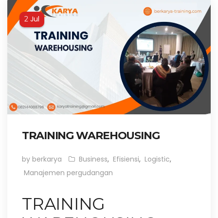
Jul
2
TRAINING WAREHOUSING
by berkarya
Business
,
Efisiensi
,
Logistic
,
Manajemen pergudangan
TRAINING