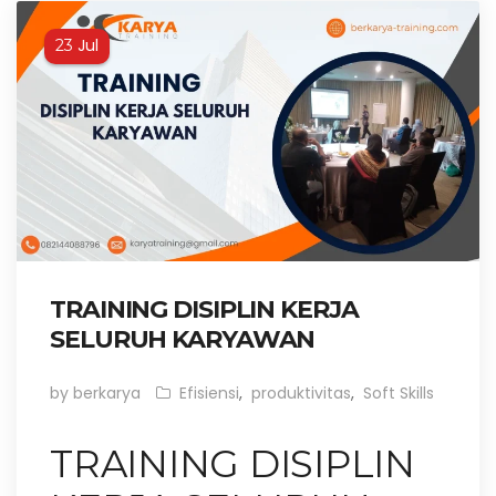
Jul
23
TRAINING DISIPLIN KERJA
SELURUH KARYAWAN
by berkarya
Efisiensi
,
produktivitas
,
Soft Skills
TRAINING DISIPLIN