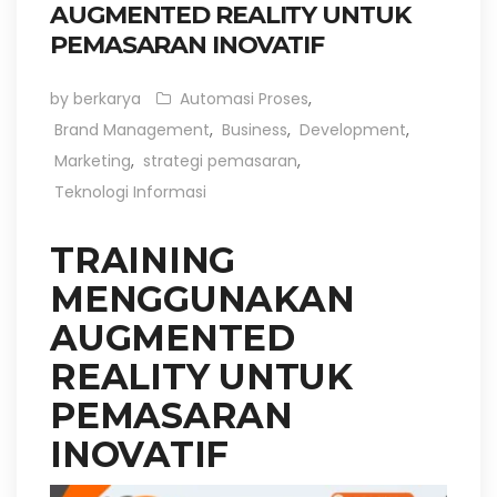
AUGMENTED REALITY UNTUK
PEMASARAN INOVATIF
by berkarya
Automasi Proses
,
Brand Management
,
Business
,
Development
,
Marketing
,
strategi pemasaran
,
Teknologi Informasi
TRAINING
MENGGUNAKAN
AUGMENTED
REALITY UNTUK
PEMASARAN
INOVATIF