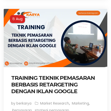
Aug
8
TRAINING TEKNIK PEMASARAN
BERBASIS RETARGETING
DENGAN IKLAN GOOGLE
by berkarya
Market Research
,
Marketing
,
Pemasaran
,
strategi pemasaran