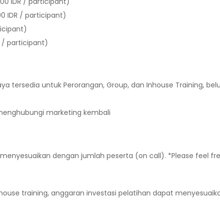
00 IDR / participant)
0 IDR / participant)
ticipant)
/ participant)
aya tersedia untuk Perorangan, Group, dan Inhouse Training, be
p menghubungi marketing kembali
 menyesuaikan dengan jumlah peserta (on call). *Please feel fr
ouse training, anggaran investasi pelatihan dapat menyesuaik