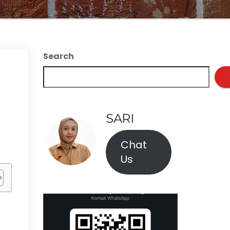
Search
SARI
Chat
Us