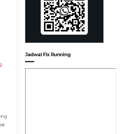
m
Jadwal Fix Running
g
k
ring
rak