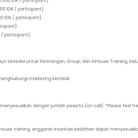
000 IDR / participant)
00 IDR / participant)
0 IDR / participant)
ticipant)
/ participant)
aya tersedia untuk Perorangan, Group, dan Inhouse Training, be
p menghubungi marketing kembali
 menyesuaikan dengan jumlah peserta (on call). *Please feel fr
ouse training, anggaran investasi pelatihan dapat menyesuaik