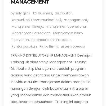
MANAGEMENT
by zirly gsm
Business
,
distributor
,
komunikasi (communication)
,
management
,
Manajemen Kinerja
,
manajemen operasional
,
Manajemen Persediaan
,
Manajemen Risiko
,
Pelayanan
,
Perencanaan
,
Prosedur
,
Rantai pasokan
,
Risiko Bisnis
,
sistem operasi
TRAINING DISTRIBUTORSHIP MANAGEMENT Deskripsi
Training Distributorship Management Training
Distributorship Management adalah program
training yang dirancang untuk mempersiapkan
individu atau tim manajemen dalam mengelola
hubungan dengan distributor atau mitra bisnis
yang memasarkan dan mendistribusikan produk
atau layanan perusahaan. Training ini berguna