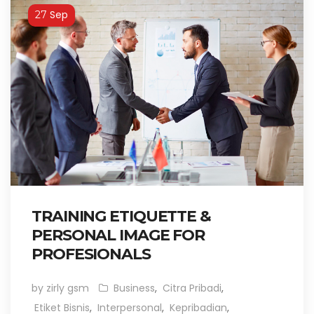
Sep
27
TRAINING ETIQUETTE &
PERSONAL IMAGE FOR
PROFESIONALS
by zirly gsm
Business
,
Citra Pribadi
,
Etiket Bisnis
,
Interpersonal
,
Kepribadian
,