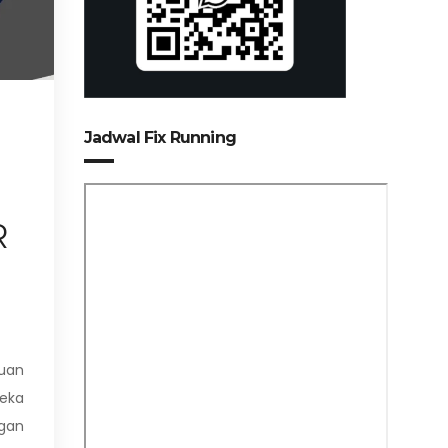
Jadwal Fix Running
R
uan
reka
gan