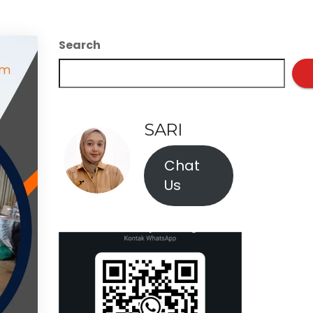
Search
SARI
Chat
Us