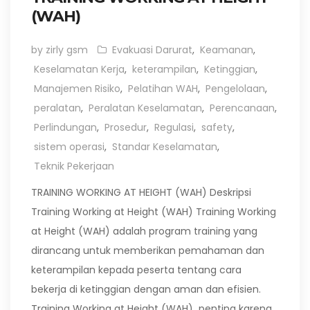
(WAH)
by zirly gsm
Evakuasi Darurat
,
Keamanan
,
Keselamatan Kerja
,
keterampilan
,
Ketinggian
,
Manajemen Risiko
,
Pelatihan WAH
,
Pengelolaan
,
peralatan
,
Peralatan Keselamatan
,
Perencanaan
,
Perlindungan
,
Prosedur
,
Regulasi
,
safety
,
sistem operasi
,
Standar Keselamatan
,
Teknik Pekerjaan
TRAINING WORKING AT HEIGHT (WAH) Deskripsi
Training Working at Height (WAH) Training Working
at Height (WAH) adalah program training yang
dirancang untuk memberikan pemahaman dan
keterampilan kepada peserta tentang cara
bekerja di ketinggian dengan aman dan efisien.
Training Working at Height (WAH) penting karena