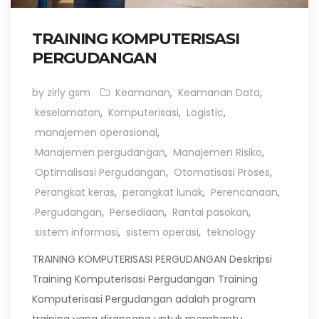
TRAINING KOMPUTERISASI
PERGUDANGAN
by zirly gsm
Keamanan
,
Keamanan Data
,
keselamatan
,
Komputerisasi
,
Logistic
,
manajemen operasional
,
Manajemen pergudangan
,
Manajemen Risiko
,
Optimalisasi Pergudangan
,
Otomatisasi Proses
,
Perangkat keras
,
perangkat lunak
,
Perencanaan
,
Pergudangan
,
Persediaan
,
Rantai pasokan
,
sistem informasi
,
sistem operasi
,
teknology
TRAINING KOMPUTERISASI PERGUDANGAN Deskripsi
Training Komputerisasi Pergudangan Training
Komputerisasi Pergudangan adalah program
training yang dirancang untuk membantu