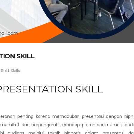
ION SKILL
Soft Skills
PRESENTATION SKILL
 peranan penting karena memadukan presentasi dengan hipno
emikat dan berpengaruh terhadap pikiran serta emosi audi
i audiens melalui teknik hipnotis dalam presentasi da