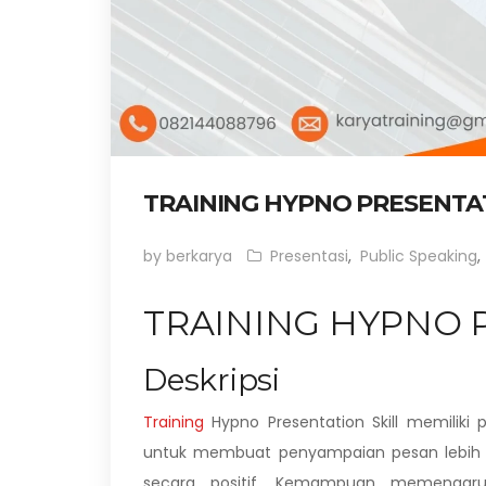
TRAINING HYPNO PRESENTAT
by berkarya
Presentasi
,
Public Speaking
,
TRAINING HYPNO 
Deskripsi
Training
Hypno Presentation Skill memiliki
untuk membuat penyampaian pesan lebih m
secara positif. Kemampuan memengaruh