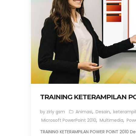
TRAINING KETERAMPILAN P
by zirly gsm
Animasi
,
Desain
,
keterampi
Microsoft PowerPoint 2010
,
Multimedia
,
Powe
TRAINING KETERAMPILAN POWER POINT 2010 Desk