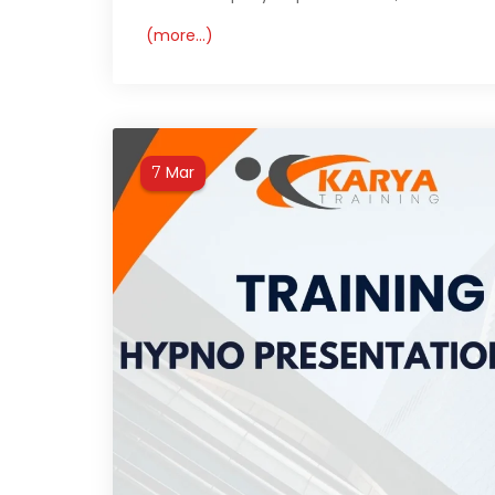
(more…)
Mar
7