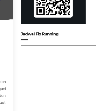
Jadwal Fix Running
dan
ani
dan
kuat