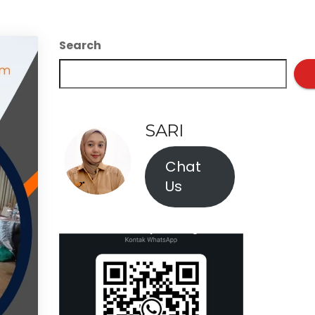
Search
SARI
Chat
Us