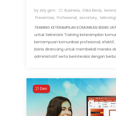
by zirly gsm
Business
,
Etika Bisnis
,
keter
Presentasi
,
Profesional
,
secretary
,
teknolog
TRAINING KETERAMPILAN KOMUNIKASI BISNIS UNTU
untuk Sekretaris Training keterampilan komun
kemampuan komunikasi profesional, efektif, d
bisnis dirancang untuk membekali mereka d
administratif serta berinteraksi dengan berbag
Dec
21