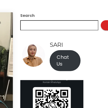
Search
SARI
Chat
Us