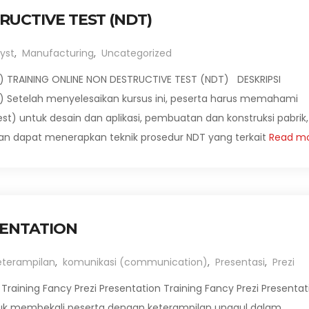
RUCTIVE TEST (NDT)
yst
,
Manufacturing
,
Uncategorized
) TRAINING ONLINE NON DESTRUCTIVE TEST (NDT) DESKRIPSI
) Setelah menyelesaikan kursus ini, peserta harus memahami
est) untuk desain dan aplikasi, pembuatan dan konstruksi pabrik,
kan dapat menerapkan teknik prosedur NDT yang terkait
Read m
SENTATION
eterampilan
,
komunikasi (communication)
,
Presentasi
,
Prezi
Training Fancy Prezi Presentation Training Fancy Prezi Presentat
tuk membekali peserta dengan keterampilan unggul dalam