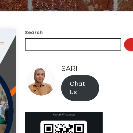
Search
SARI
Chat
Us