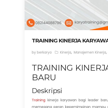
TRAINING KINERJA KARYAW
by berkarya
Kinerja
,
Manajemen Kinerja
,
TRAINING KINER
BARU
Deskripsi
Training
kinerja karyawan bagi leader ba
memegang peran kepemimpinan mampu meng