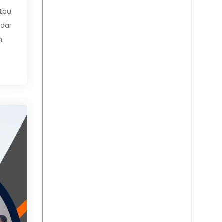
tau
ndar
n.