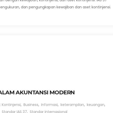
an dengan kewajiban, kontinjensi, dan aset kontinjensi. IAS 37
ngukuran, dan pengungkapan kewajiban dan aset kontinjensi.
 DALAM AKUNTANSI MODERN
 Kontinjensi
,
Business
,
Informasi
,
keterampilan
,
keuangan
,
,
Standar IAS 37
,
Standar Internasional