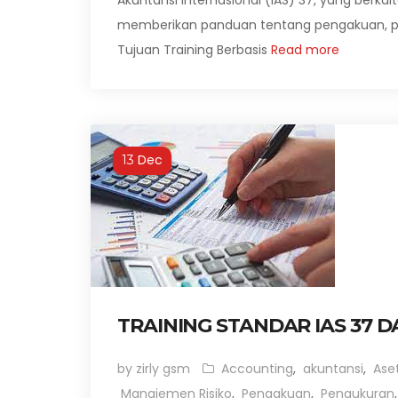
Akuntansi Internasional (IAS) 37, yang berkait
memberikan panduan tentang pengakuan, pe
Tujuan Training Berbasis
Read more
Dec
13
TRAINING STANDAR IAS 37
by zirly gsm
Accounting
,
akuntansi
,
Aset
Manajemen Risiko
,
Pengakuan
,
Pengukuran