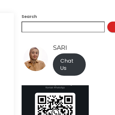
Search
SARI
Chat
Us