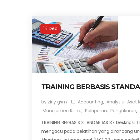
Dec
14
TRAINING BERBASIS STANDAR
by zirly gsm
Accounting
,
Analysis
,
Aset 
Manajemen Risiko
,
Pelaporan
,
Pengukuran
,
TRAINING BERBASIS STANDAR IAS 37 Deskripsi Tr
mengacu pada pelatihan yang dirancang 