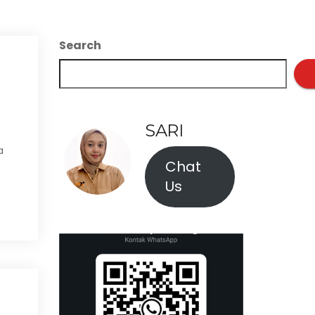
Search
SARI
a
Chat
Us