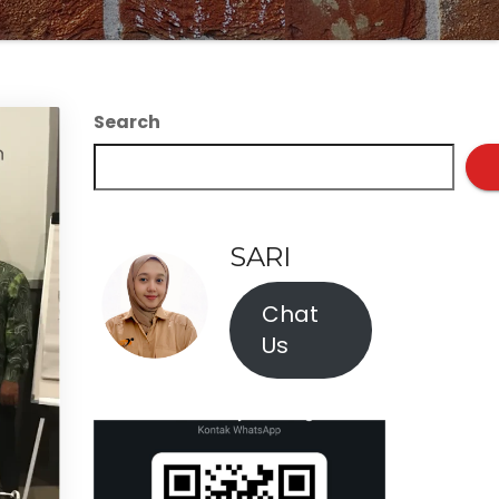
Search
SARI
Chat
Us