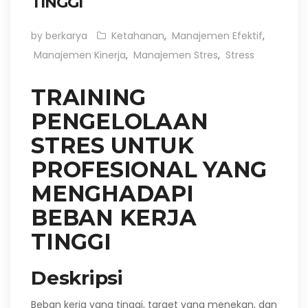
TINGGI
by berkarya
Ketahanan
,
Manajemen Efektif
,
Manajemen Kinerja
,
Manajemen Stres
,
Stress
TRAINING
PENGELOLAAN
STRES UNTUK
PROFESIONAL YANG
MENGHADAPI
BEBAN KERJA
TINGGI
Deskripsi
Beban kerja yang tinggi, target yang menekan, dan