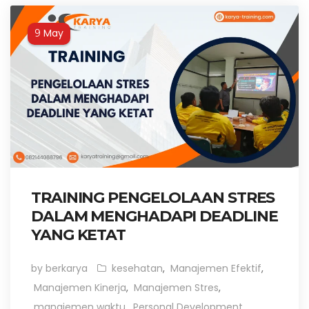
May
9
TRAINING PENGELOLAAN STRES
DALAM MENGHADAPI DEADLINE
YANG KETAT
by berkarya
kesehatan
,
Manajemen Efektif
,
Manajemen Kinerja
,
Manajemen Stres
,
manajemen waktu
,
Personal Development