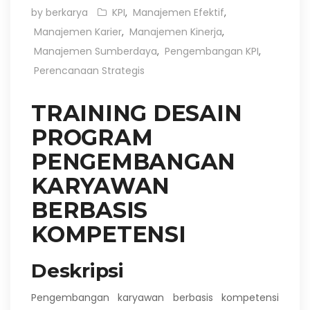
by berkarya
KPI
,
Manajemen Efektif
,
Manajemen Karier
,
Manajemen Kinerja
,
Manajemen Sumberdaya
,
Pengembangan KPI
,
Perencanaan Strategis
TRAINING DESAIN
PROGRAM
PENGEMBANGAN
KARYAWAN
BERBASIS
KOMPETENSI
Deskripsi
Pengembangan karyawan berbasis kompetensi