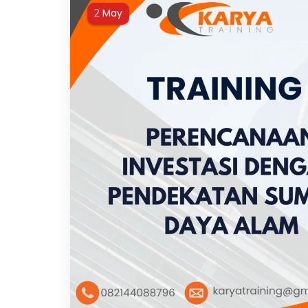
May
2