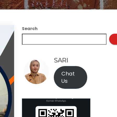
Search
SARI
Chat
Us