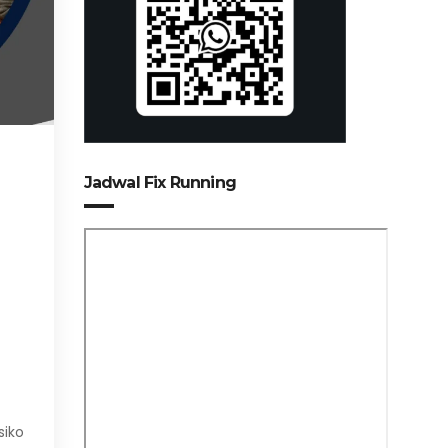
N
Jadwal Fix Running
siko