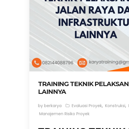
TRAINING TEKNIK PELAKSA
LAINNYA
by berkarya
Evaluasi Proyek
,
Konstruksi
,
Manajemen Risiko Proyek