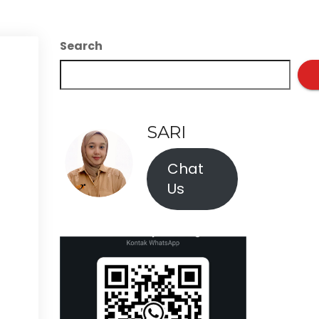
Search
SARI
Chat
Us