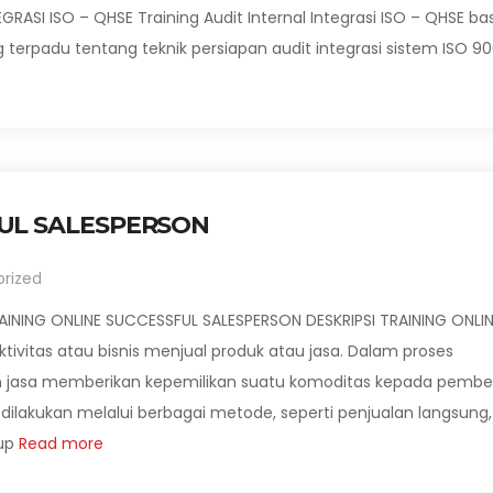
GRASI ISO – QHSE Training Audit Internal Integrasi ISO – QHSE ba
erpadu tentang teknik persiapan audit integrasi sistem ISO 90
FUL SALESPERSON
rized
INING ONLINE SUCCESSFUL SALESPERSON DESKRIPSI TRAINING ONLI
ivitas atau bisnis menjual produk atau jasa. Dalam proses
an jasa memberikan kepemilikan suatu komoditas kepada pembel
 dilakukan melalui berbagai metode, seperti penjualan langsung,
up
Read more