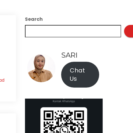
Search
SARI
Chat
Us
ad