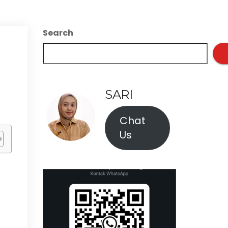
Search
SARI
Chat
Us