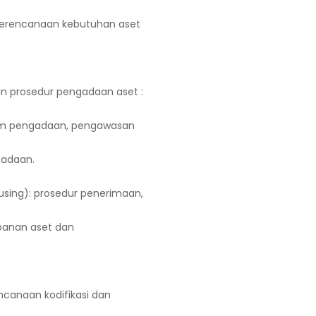
perencanaan kebutuhan aset
n prosedur pengadaan aset :
lam pengadaan, pengawasan
gadaan.
ing): prosedur penerimaan,
mpanan aset dan
encanaan kodifikasi dan