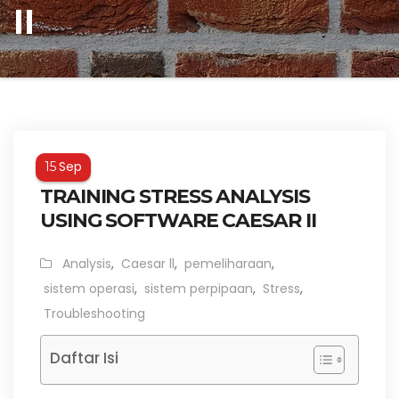
II
Sep
15
TRAINING STRESS ANALYSIS
USING SOFTWARE CAESAR II
Analysis
,
Caesar ll
,
pemeliharaan
,
sistem operasi
,
sistem perpipaan
,
Stress
,
Troubleshooting
Daftar Isi