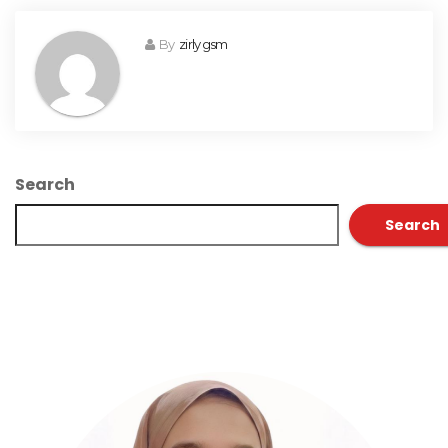
By
zirly gsm
Search
Search