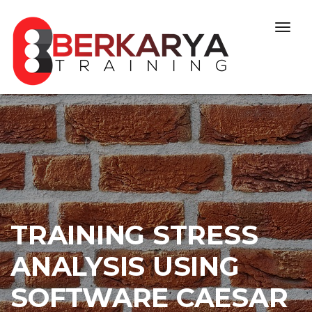
Skip to content
Togg
navig
TRAINING STRESS
ANALYSIS USING
SOFTWARE CAESAR