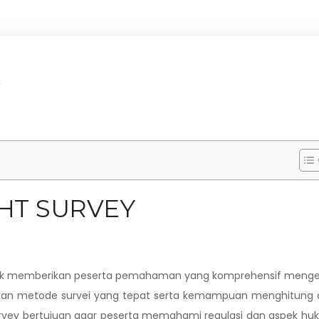
HT SURVEY
tuk memberikan peserta pemahaman yang komprehensif menge
 dan metode survei yang tepat serta kemampuan menghitung 
t survey bertujuan agar peserta memahami regulasi dan aspek h