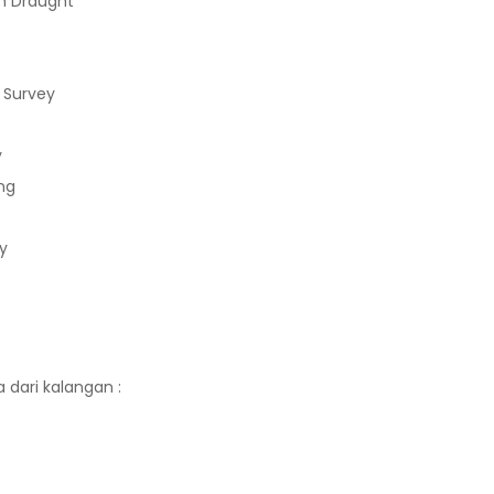
n Draught
 Survey
y
ng
y
a dari kalangan :