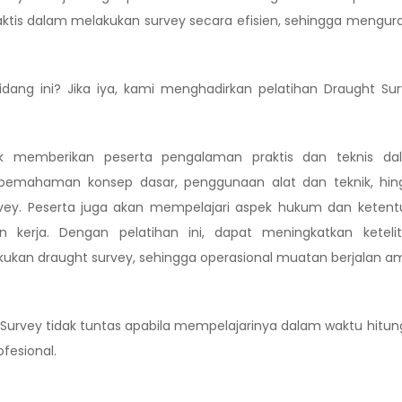
raktis dalam melakukan survey secara efisien, sehingga mengur
dang ini? Jika iya, kami menghadirkan pelatihan Draught Su
k memberikan peserta pengalaman praktis dan teknis da
i pemahaman konsep dasar, penggunaan alat dan teknik, hin
survey. Peserta juga akan mempelajari aspek hukum dan keten
 kerja. Dengan pelatihan ini, dapat meningkatkan keteliti
kukan draught survey, sehingga operasional muatan berjalan 
urvey tidak tuntas apabila mempelajarinya dalam waktu hitu
fesional.