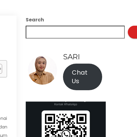
Search
SARI
Chat
Us
nai
dan
ukum