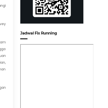
angi
rvey
Jadwal Fix Running
lam
gga
tuan
an,
aman
ngan