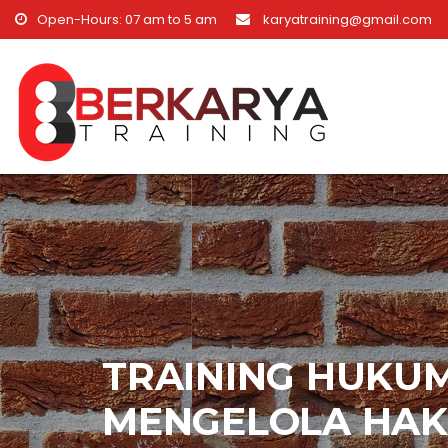
Skip to content
Open-Hours: 07 am to 5 am
karyatraining@gmail.com
TRAINING HUKU
MENGELOLA HAK