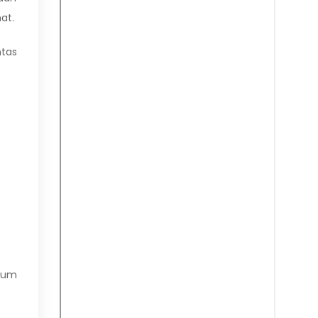
at.
tas
kum