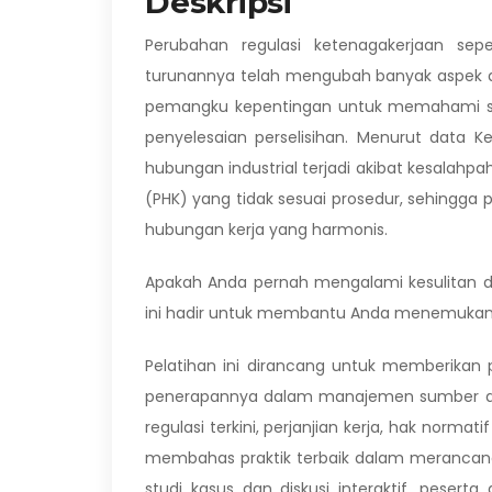
Deskripsi
Perubahan regulasi ketenagakerjaan sep
turunannya telah mengubah banyak aspek da
pemangku kepentingan untuk memahami se
penyelesaian perselisihan. Menurut data K
hubungan industrial terjadi akibat kesalahp
(PHK) yang tidak sesuai prosedur, sehing
hubungan kerja yang harmonis.
Apakah Anda pernah mengalami kesulitan dal
ini hadir untuk membantu Anda menemukan sol
Pelatihan ini dirancang untuk memberik
penerapannya dalam manajemen sumber day
regulasi terkini, perjanjian kerja, hak norm
membahas praktik terbaik dalam merancang
studi kasus dan diskusi interaktif, pese