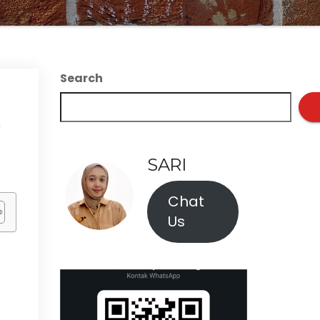
Search
SARI
Chat
Us