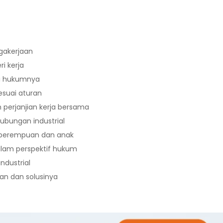
gakerjaan
i kerja
asi hukumnya
esuai aturan
perjanjian kerja bersama
ubungan industrial
 perempuan dan anak
alam perspektif hukum
dustrial
an dan solusinya