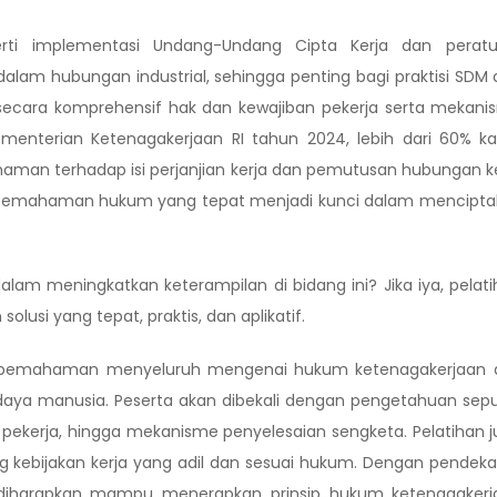
erti implementasi Undang-Undang Cipta Kerja dan peratu
lam hubungan industrial, sehingga penting bagi praktisi SDM
cara komprehensif hak dan kewajiban pekerja serta mekani
ementerian Ketenagakerjaan RI tahun 2024, lebih dari 60% k
ahaman terhadap isi perjanjian kerja dan pemutusan hubungan k
ga pemahaman hukum yang tepat menjadi kunci dalam mencipt
am meningkatkan keterampilan di bidang ini? Jika iya, pelat
usi yang tepat, praktis, dan aplikatif.
an pemahaman menyeluruh mengenai hukum ketenagakerjaan 
a manusia. Peserta akan dibekali dengan pengetahuan sepu
atif pekerja, hingga mekanisme penyelesaian sengketa. Pelatihan 
 kebijakan kerja yang adil dan sesuai hukum. Dengan pendek
rta diharapkan mampu menerapkan prinsip hukum ketenagaker