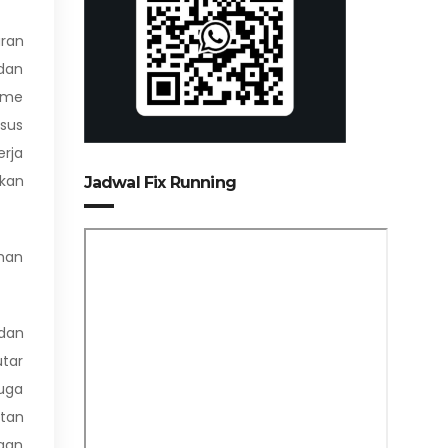
ran
 dan
sme
asus
erja
akan
Jadwal Fix Running
ihan
dan
tar
juga
atan
jaan