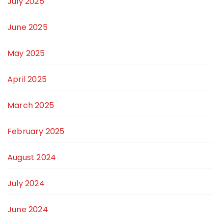
July 2025
June 2025
May 2025
April 2025
March 2025
February 2025
August 2024
July 2024
June 2024