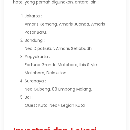
hotel yang pernah digunakan, antara lain :
Jakarta :
Amaris Kemang, Amaris Juanda, Amaris
Pasar Baru.
Bandung :
Neo Dipatiukur, Amaris Setiabudhi.
Yogyakarta :
Fortuna Grande Malioboro, Ibis Style
Malioboro, Delaxston.
Surabaya :
Neo Gubeng, 88 Embong Malang.
Bali :
Quest Kuta, Neo+ Legian Kuta.