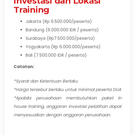
Investasi dan Lokasi
Training
Jakarta (Rp 6.500.000/peserta)
Bandung (6.000.000 IDR / peserta)
Surabaya (Rp7.500.000/peserta)
Yogyakarta (Rp 6.000.000/peserta)
Bali (7.500.000 IDR / peserta)
Catatan:
*Syarat dan Ketentuan Berlaku
*Harga tersebut berlaku untuk minimal peserta DUA
*Apabila perusahaan membutuhkan paket in
house training, anggaran investasi pelatihan dapat
menyesuaikan dengan anggaran perusahaan.