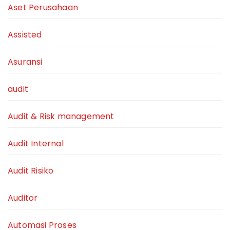
Aset Perusahaan
Assisted
Asuransi
audit
Audit & Risk management
Audit Internal
Audit Risiko
Auditor
Automasi Proses