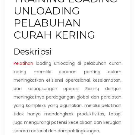
UNLOADING
PELABUHAN
CURAH KERING
Deskripsi
Pelatihan
loading unloading di pelabuhan curah
kering memiliki peranan penting dalam
meningkatkan efisiensi operasional, keselamatan,
dan kelangsungan operasi. Seiring dengan
meningkatnya perdagangan global dan peralatan
yang kompleks yang digunakan, melalui pelatihan
tidak hanya mendongkrak produktivitas, tetapi
juga mengurangi potensi kecelakaan dan kerugian
secara material dan dampak lingkungan.