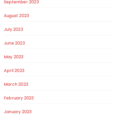
September 2023
August 2023
July 2023
June 2023
May 2023
April 2023
March 2023
February 2023
January 2023