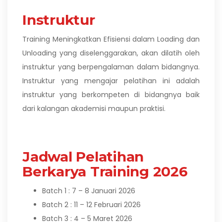
Instruktur
Training Meningkatkan Efisiensi dalam Loading dan
Unloading yang diselenggarakan, akan dilatih oleh
instruktur yang berpengalaman dalam bidangnya.
Instruktur yang mengajar pelatihan ini adalah
instruktur yang berkompeten di bidangnya baik
dari kalangan akademisi maupun praktisi.
Jadwal Pelatihan
Berkarya Training 2026
Batch 1 : 7 – 8 Januari 2026
Batch 2 : 11 – 12 Februari 2026
Batch 3 : 4 – 5 Maret 2026