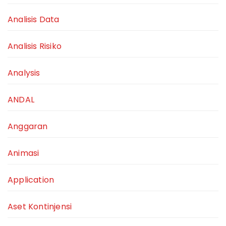
Analisis Data
Analisis Risiko
Analysis
ANDAL
Anggaran
Animasi
Application
Aset Kontinjensi