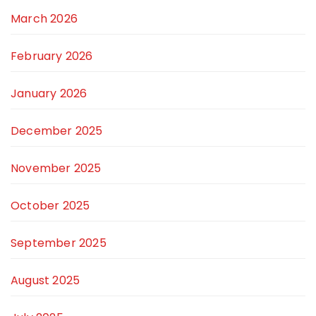
March 2026
February 2026
January 2026
December 2025
November 2025
October 2025
September 2025
August 2025