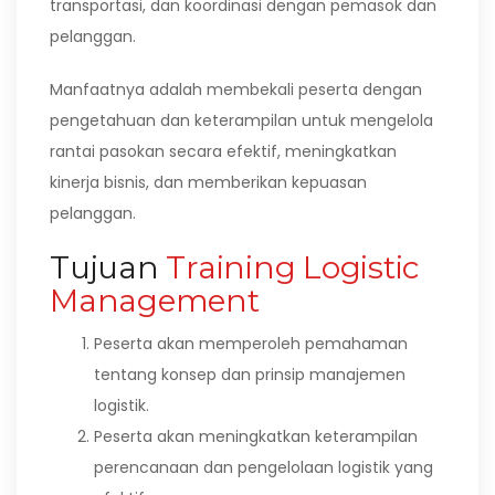
transportasi, dan koordinasi dengan pemasok dan
pelanggan.
Manfaatnya adalah membekali peserta dengan
pengetahuan dan keterampilan untuk mengelola
rantai pasokan secara efektif, meningkatkan
kinerja bisnis, dan memberikan kepuasan
pelanggan.
Tujuan
Training Logistic
Management
Peserta akan memperoleh pemahaman
tentang konsep dan prinsip manajemen
logistik.
Peserta akan meningkatkan keterampilan
perencanaan dan pengelolaan logistik yang