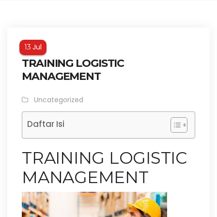
Jul
13
TRAINING LOGISTIC
MANAGEMENT
Uncategorized
Daftar Isi
TRAINING LOGISTIC
MANAGEMENT