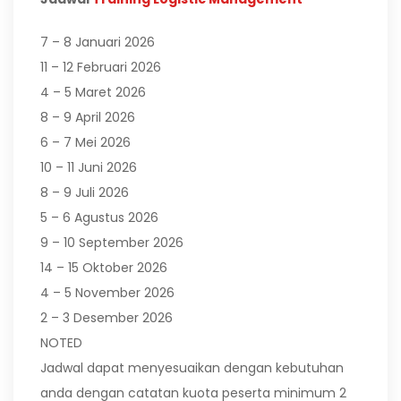
7 – 8 Januari 2026
11 – 12 Februari 2026
4 – 5 Maret 2026
8 – 9 April 2026
6 – 7 Mei 2026
10 – 11 Juni 2026
8 – 9 Juli 2026
5 – 6 Agustus 2026
9 – 10 September 2026
14 – 15 Oktober 2026
4 – 5 November 2026
2 – 3 Desember 2026
NOTED
Jadwal dapat menyesuaikan dengan kebutuhan
anda dengan catatan kuota peserta minimum 2