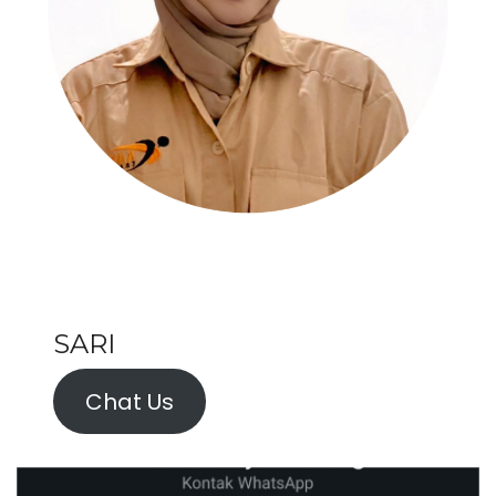
SARI
Chat Us