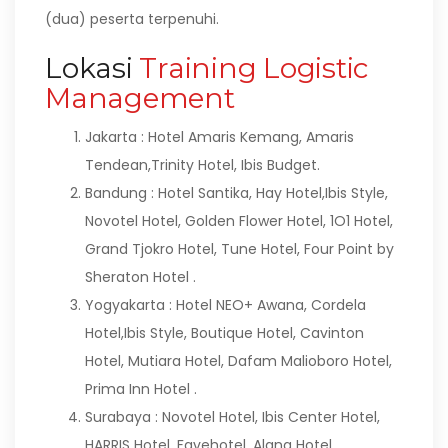
(dua) peserta terpenuhi.
Lokasi
Training Logistic
Management
Jakarta : Hotel Amaris Kemang, Amaris
Tendean,Trinity Hotel, Ibis Budget.
Bandung : Hotel Santika, Hay Hotel,Ibis Style,
Novotel Hotel, Golden Flower Hotel, 1O1 Hotel,
Grand Tjokro Hotel, Tune Hotel, Four Point by
Sheraton Hotel .
Yogyakarta : Hotel NEO+ Awana, Cordela
Hotel,Ibis Style, Boutique Hotel, Cavinton
Hotel, Mutiara Hotel, Dafam Malioboro Hotel,
Prima Inn Hotel .
Surabaya : Novotel Hotel, Ibis Center Hotel,
HARRIS Hotel, Favehotel, Alana Hotel .