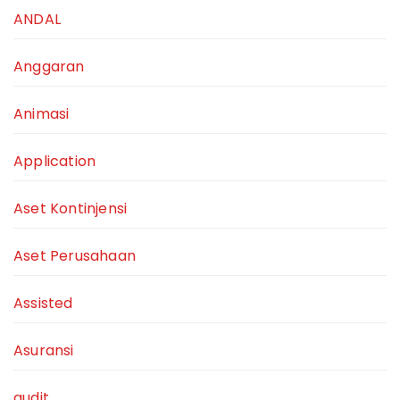
ANDAL
Anggaran
Animasi
Application
Aset Kontinjensi
Aset Perusahaan
Assisted
Asuransi
audit