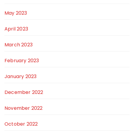
May 2023
April 2023
March 2023
February 2023
January 2023
December 2022
November 2022
October 2022