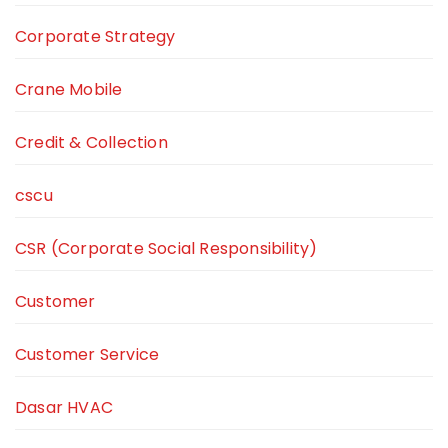
Corporate Strategy
Crane Mobile
Credit & Collection
cscu
CSR (Corporate Social Responsibility)
Customer
Customer Service
Dasar HVAC