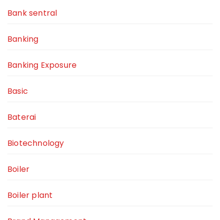
Bank sentral
Banking
Banking Exposure
Basic
Baterai
Biotechnology
Boiler
Boiler plant