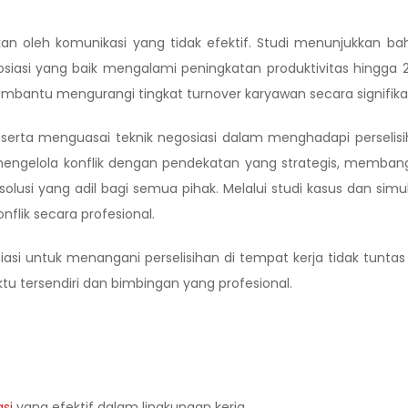
bkan oleh komunikasi yang tidak efektif. Studi menunjukkan b
iasi yang baik mengalami peningkatan produktivitas hingga 
mbantu mengurangi tingkat turnover karyawan secara signifika
serta menguasai teknik negosiasi dalam menghadapi perselis
a mengelola konflik dengan pendekatan yang strategis, memba
lusi yang adil bagi semua pihak. Melalui studi kasus dan simul
lik secara profesional.
 untuk menangani perselisihan di tempat kerja tidak tuntas 
ktu tersendiri dan bimbingan yang profesional.
si
yang efektif dalam lingkungan kerja