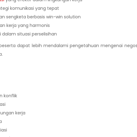
ategi komunikasi yang tepat
n sengketa berbasis win-win solution
n kerja yang harmonis
dalam situasi perselisihan
n peserta dapat lebih mendalami pengetahuan mengenai negos
a.
n konflik
asi
kungan kerja
a
iasi