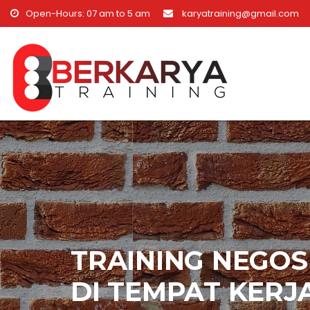
Skip to content
Open-Hours: 07 am to 5 am
karyatraining@gmail.com
TRAINING NEGOS
DI TEMPAT KERJ