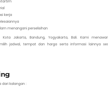
ntartim
ial
si kerja
yelesaiannya
lam menangani perselisihan
di Kota Jakarta, Bandung, Yogyakarta, Bali. Kami menawar
h jadwal, tempat dan harga serta informasi lainnya ses
ing
a dari kalangan :