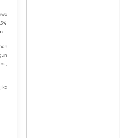
ahwa
25%.
n.
ihan
ngun
asi,
jika