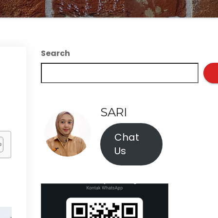
Search
SARI
Chat
Us