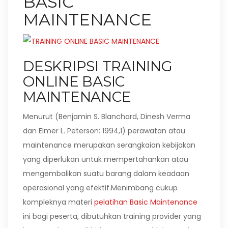
BASIC
MAINTENANCE
DESKRIPSI TRAINING
ONLINE BASIC
MAINTENANCE
Menurut (Benjamin S. Blanchard, Dinesh Verma
dan Elmer L. Peterson: 1994,1) perawatan atau
maintenance merupakan serangkaian kebijakan
yang diperlukan untuk mempertahankan atau
mengembalikan suatu barang dalam keadaan
operasional yang efektif.Menimbang cukup
kompleknya materi
pelatihan Basic Maintenance
ini bagi peserta, dibutuhkan training provider yang