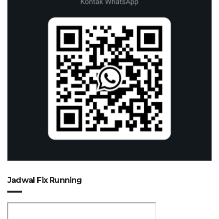
Jadwal Fix Running