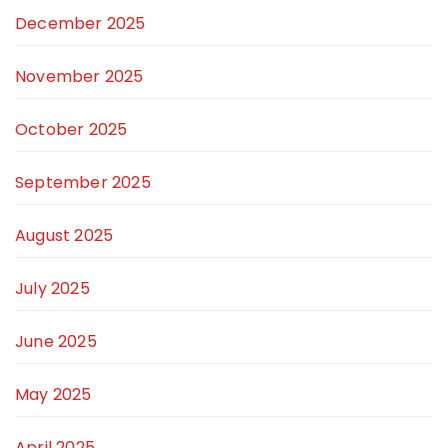
December 2025
November 2025
October 2025
September 2025
August 2025
July 2025
June 2025
May 2025
April 2025