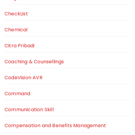
CheckList
Chemical
Citra Pribadi
Coaching & Counsellings
CodeVision AVR
Command
Communication Skill
Compensation and Benefits Management