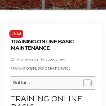
Jul
26
TRAINING ONLINE BASIC
MAINTENANCE
Maintenance
,
Uncategorized
TRAINING ONLINE BASIC MAINTENANCE
Daftar Isi
TRAINING ONLINE