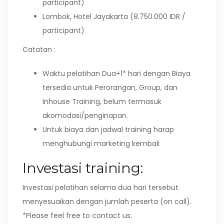
participant)
Lombok, Hotel Jayakarta (8.750.000 IDR /
participant)
Catatan :
Waktu pelatihan Dua+1* hari dengan Biaya
tersedia untuk Perorangan, Group, dan
Inhouse Training, belum termasuk
akomodasi/penginapan.
Untuk biaya dan jadwal training harap
menghubungi marketing kembali
Investasi training:
Investasi pelatihan selama dua hari tersebut
menyesuaikan dengan jumlah peserta (on call).
*Please feel free to contact us.