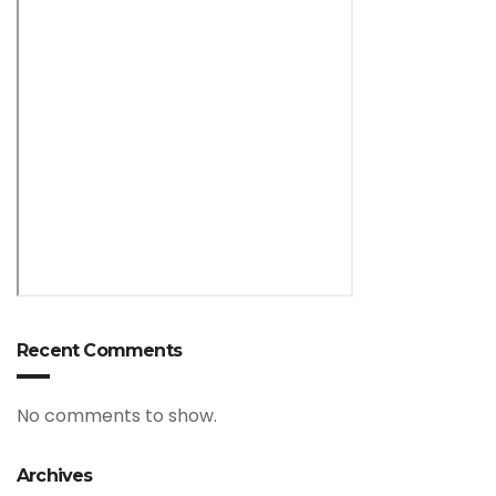
Recent Comments
No comments to show.
Archives