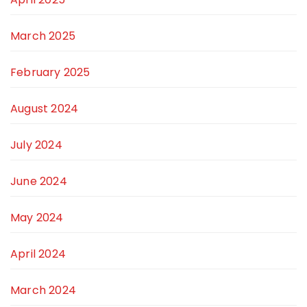
March 2025
February 2025
August 2024
July 2024
June 2024
May 2024
April 2024
March 2024