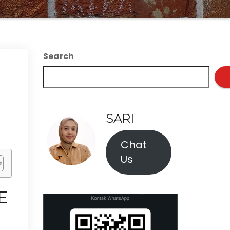
Search
SARI
Chat
Us
E