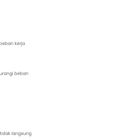
beban kerja
urangi beban
idak langsung