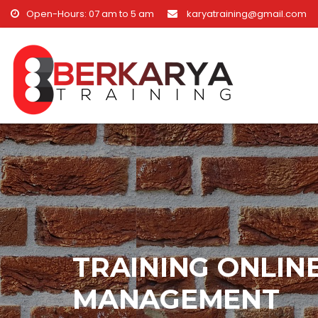
Skip to content
Open-Hours: 07 am to 5 am
karyatraining@gmail.com
TRAINING ONLIN
MANAGEMENT