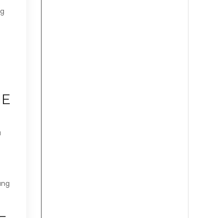
ng
ME
a
ang