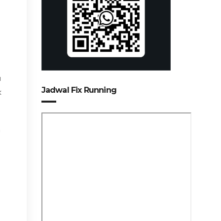
a
Jadwal Fix Running
k
n