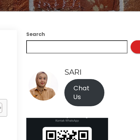
Search
SARI
Chat
Us