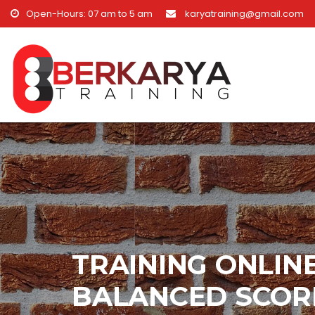
Skip to content
Open-Hours: 07 am to 5 am
karyatraining@gmail.com
TRAINING ONLIN
BALANCED SCOR