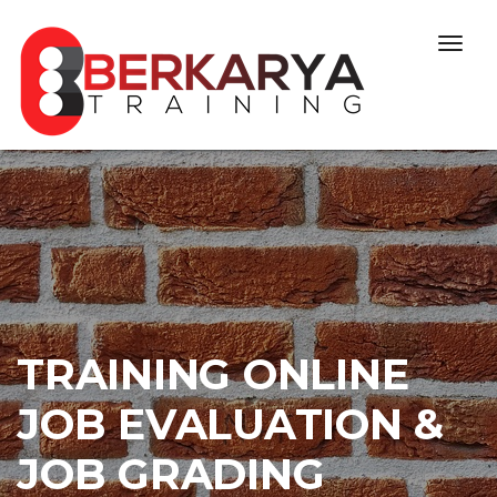
Skip to content
Togg
navig
TRAINING ONLINE
JOB EVALUATION &
JOB GRADING