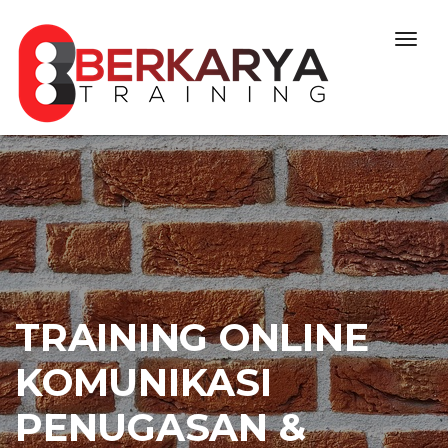
Skip to content
Togg
navig
TRAINING ONLINE
KOMUNIKASI
PENUGASAN &