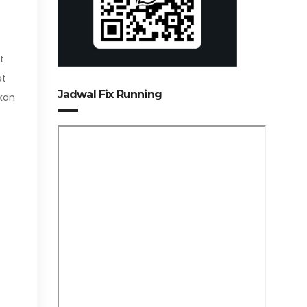
t
at
Jadwal Fix Running
kan
t