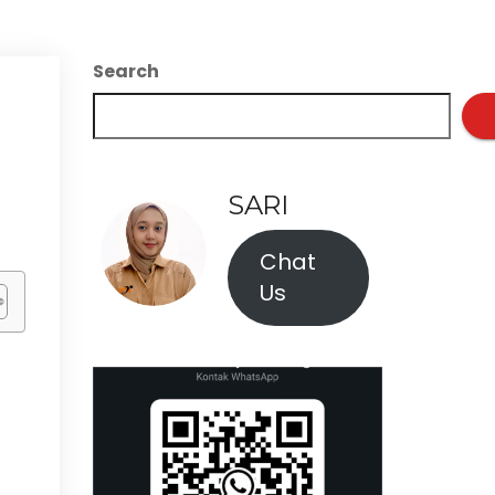
Search
SARI
Chat
Us