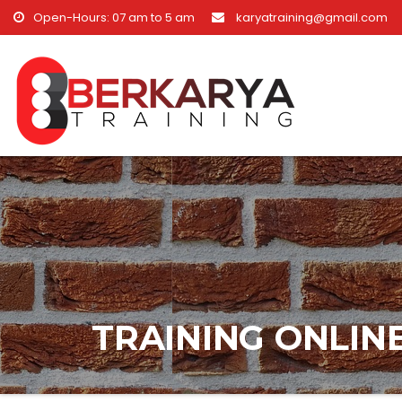
Skip to content
Open-Hours: 07 am to 5 am
karyatraining@gmail.com
TRAINING ONLINE