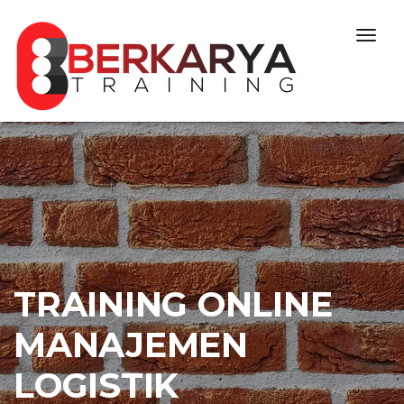
Skip to content
Togg
navig
TRAINING ONLINE
MANAJEMEN
LOGISTIK