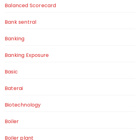
Balanced Scorecard
Bank sentral
Banking
Banking Exposure
Basic
Baterai
Biotechnology
Boiler
Boiler plant