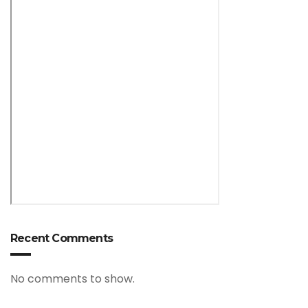
Recent Comments
No comments to show.