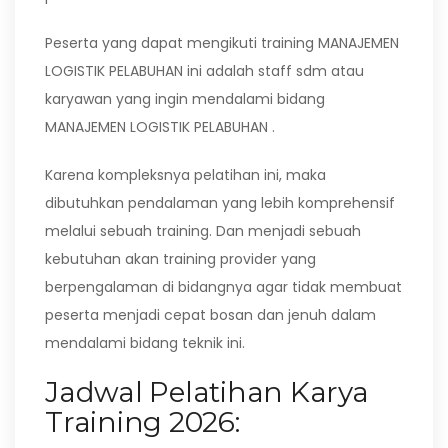
Peserta yang dapat mengikuti training MANAJEMEN
LOGISTIK PELABUHAN ini adalah staff sdm atau
karyawan yang ingin mendalami bidang
MANAJEMEN LOGISTIK PELABUHAN .
Karena kompleksnya pelatihan ini, maka
dibutuhkan pendalaman yang lebih komprehensif
melalui sebuah training. Dan menjadi sebuah
kebutuhan akan training provider yang
berpengalaman di bidangnya agar tidak membuat
peserta menjadi cepat bosan dan jenuh dalam
mendalami bidang teknik ini.
Jadwal Pelatihan Karya
Training 2026: