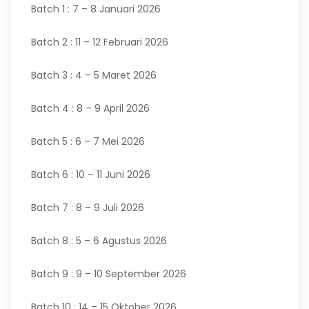
Batch 1 : 7 – 8 Januari 2026
Batch 2 : 11 – 12 Februari 2026
Batch 3 : 4 – 5 Maret 2026
Batch 4 : 8 – 9 April 2026
Batch 5 : 6 – 7 Mei 2026
Batch 6 : 10 – 11 Juni 2026
Batch 7 : 8 – 9 Juli 2026
Batch 8 : 5 – 6 Agustus 2026
Batch 9 : 9 – 10 September 2026
Batch 10 : 14 – 15 Oktober 2026