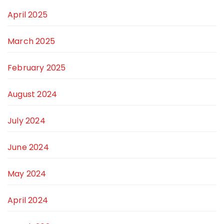
April 2025
March 2025
February 2025
August 2024
July 2024
June 2024
May 2024
April 2024