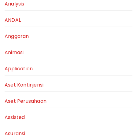
Analysis
ANDAL
Anggaran
Animasi
Application
Aset Kontinjensi
Aset Perusahaan
Assisted
Asuransi