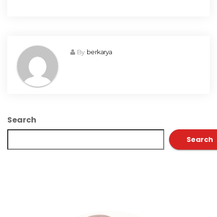
By
berkarya
Search
Search