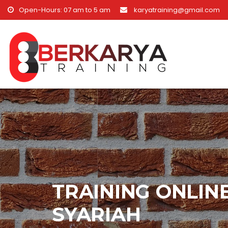
Skip to content
Open-Hours: 07 am to 5 am
karyatraining@gmail.com
TRAINING ONLI
SYARIAH