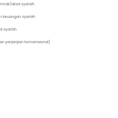
ontrak/akad syariah
an keuangan syariah
d syariah
n perjanjian konvensional)