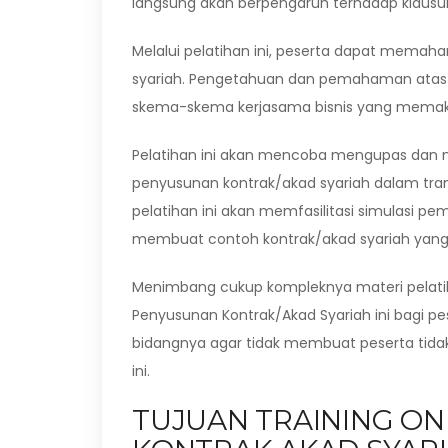
langsung akan berpengaruh terhadap klausul-
Melalui pelatihan ini, peserta dapat mema
syariah. Pengetahuan dan pemahaman atas k
skema-skema kerjasama bisnis yang memakai 
Pelatihan ini akan mencoba mengupas dan
penyusunan kontrak/akad syariah dalam tran
pelatihan ini akan memfasilitasi simulasi p
membuat contoh kontrak/akad syariah yang
Menimbang cukup kompleknya materi pelatih
Penyusunan Kontrak/Akad Syariah ini bagi pe
bidangnya agar tidak membuat peserta tida
ini.
TUJUAN TRAINING O