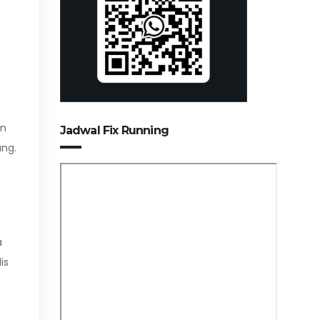
an
Jadwal Fix Running
ang.
a
is