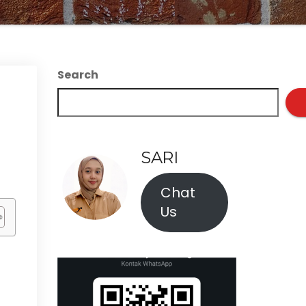
Search
SARI
Chat
Us