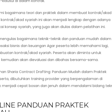
klausul di dalam kontrak.
hami bagaimana teori dan praktek dalam membuat kontrak/akad
ontrak/akad syariah ini akan menjadi lengkap dengan adanya
konsep syariah, yang juga akan diulas dalam pelatihan ini.
 mengulas bagaimana teknik-teknik dan panduan mudah dalam
saksi bisnis dan keuangan Agar peserta lebih memahami lagi,
embuatan kontrak/akad syariah. Peserta akan diminta untuk
 kemudian akan dievaluasi dan dibahas bersama-sama.
an Sharia Contract Drafting: Panduan Mudah dalam Praktek
serta, dibutuhkan training provider yang berpengalaman di
k menjadi cepat bosan dan jenuh dalam mendalami bidang tekn
NLINE PANDUAN PRAKTEK