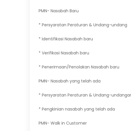
PMN- Nasabah Baru
* Persyaratan Peraturan & Undang-undang
* Identifikasi Nasabah baru
* Verifikasi Nasabah baru
* Penerimaan/Penolakan Nasabah baru
PMN- Nasabah yang telah ada
* Persyaratan Peraturan & Undang-undanga
* Pengkinian nasabah yang telah ada
PMN- Walk in Customer