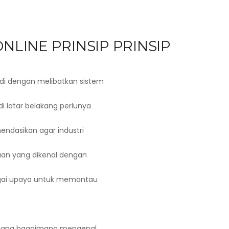
ONLINE PRINSIP PRINSIP
di dengan melibatkan sistem
 latar belakang perlunya
ndasikan agar industri
uan yang dikenal dengan
gai upaya untuk memantau
ntang bagaimana mengenal