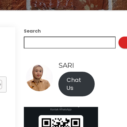
Search
SARI
Chat
Us