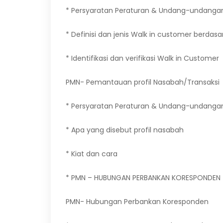
* Persyaratan Peraturan & Undang-undanga
* Definisi dan jenis Walk in customer berdasa
* Identifikasi dan verifikasi Walk in Customer
PMN- Pemantauan profil Nasabah/Transaksi
* Persyaratan Peraturan & Undang-undanga
* Apa yang disebut profil nasabah
* Kiat dan cara
* PMN – HUBUNGAN PERBANKAN KORESPONDEN
PMN- Hubungan Perbankan Koresponden