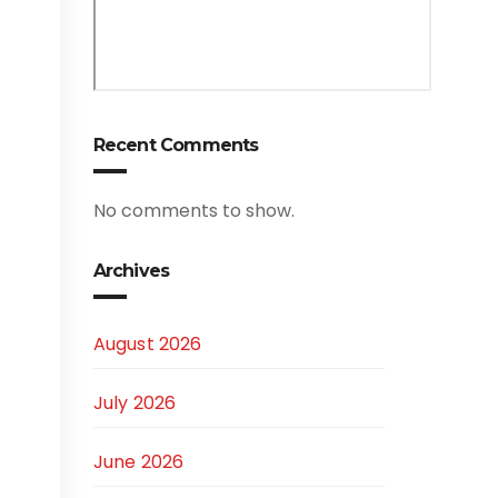
Recent Comments
No comments to show.
Archives
August 2026
July 2026
June 2026