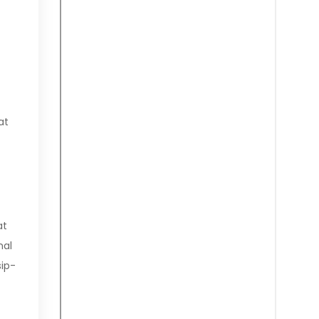
at
at
nal
sip-