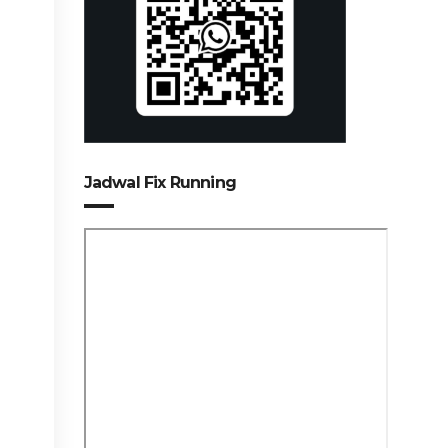
Jadwal Fix Running