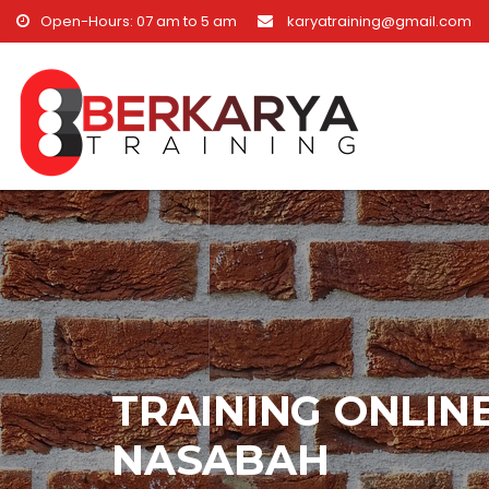
Skip to content
Open-Hours: 07 am to 5 am
karyatraining@gmail.com
TRAINING ONLIN
NASABAH