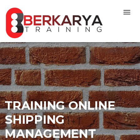
Skip to content
Togg
navig
TRAINING ONLINE
SHIPPING
MANAGEMENT