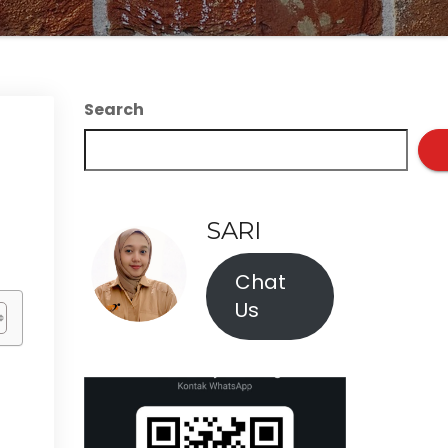
Search
SARI
Chat
Us