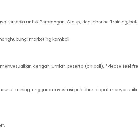
aya tersedia untuk Perorangan, Group, dan Inhouse Training, be
p menghubungi marketing kembali
 menyesuaikan dengan jumlah peserta (on call). *Please feel fr
ouse training, anggaran investasi pelatihan dapat menyesuaik
l*.