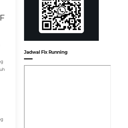
OF
a
Jadwal Fix Running
ng
nuh
ng