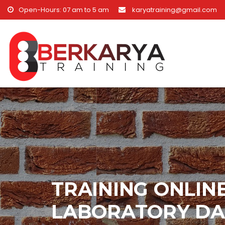
Skip to content
Open-Hours: 07 am to 5 am
karyatraining@gmail.com
TRAINING ONLINE
LABORATORY DA