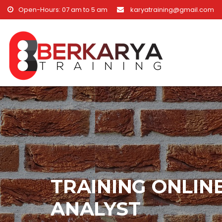
Skip to content
Open-Hours: 07 am to 5 am
karyatraining@gmail.com
TRAINING ONLIN
ANALYST