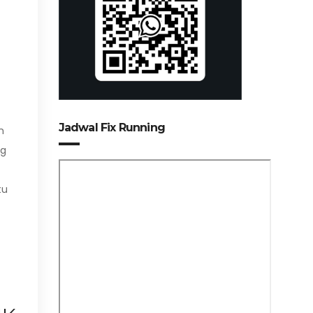
Jadwal Fix Running
n
ng
tu