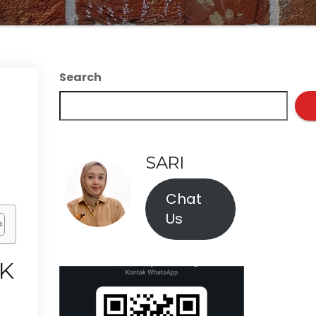
Search
SARI
Chat
Us
NK