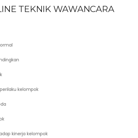
NLINE TEKNIK WAWANCARA
formal
ndingkan
k
 perilaku kelompok
eda
ok
hadap kinerja kelompok