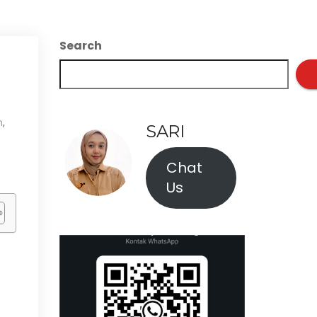
Search
n
,
SARI
Chat
Us