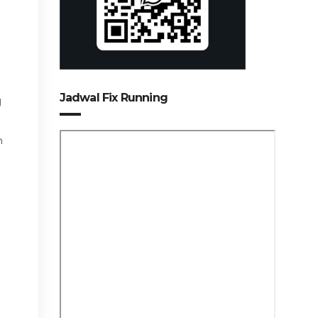
Jadwal Fix Running
g
n