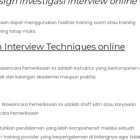
ign investigasi interview online
an dapat menggunakan fasilitas training zoom atau training
aining tatap muka.
n Interview Techniques online
Wawancara Pemeriksaan ini adalah instruktur yang berkompeten 
k dari kalangan akademisi maupun praktisi.
ik Wawancara Pemeriksaan ini adalah staff sdm atau karyawan
cara Pemeriksaan
butuhkan pendalaman yang lebih komprehensif melalui sebuah
n training provider yang berpengalaman di bidangnya agar tida