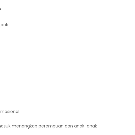
f
mpok
rnasional
rmasuk menangkap perempuan dan anak-anak