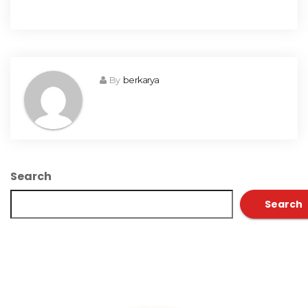
By
berkarya
Search
Search