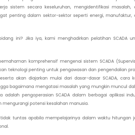
rja sistem secara keseluruhan, mengidentifikasi masalah, 
ngat penting dalam sektor-sektor seperti energi, manufaktur,
idang ini? Jika iya, kami menghadirkan pelatihan SCADA un
 pemahaman komprehensif mengenai sistem SCADA (Supervis
akan teknologi penting untuk pengawasan dan pengendalian pr
 peserta akan diajarkan mulai dari dasar-dasar SCADA, cara k
hingga bagaimana mengatasi masalah yang mungkin muncul da
a adalah pengoperasian SCADA dalam berbagai aplikasi indu
an mengurangi potensi kesalahan manusia.
idak tuntas apabila mempelajarinya dalam waktu hitungan j
onal.