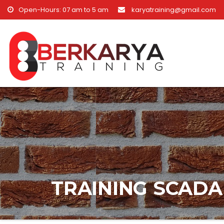
Skip to content
Open-Hours: 07 am to 5 am
karyatraining@gmail.com
TRAINING SCADA