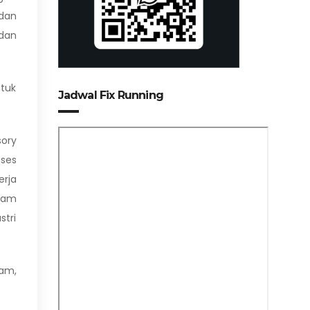
dan
 dan
tuk
Jadwal Fix Running
ory
oses
erja
lam
stri
am,