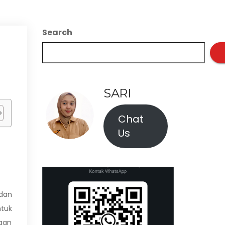
Search
SARI
Chat
Us
 dan
ntuk
ngan