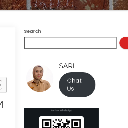
Search
SARI
Chat
Us
M