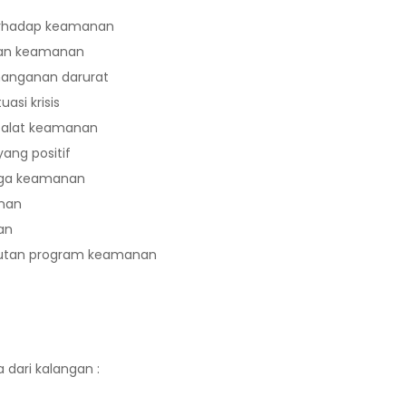
erhadap keamanan
aman keamanan
anganan darurat
asi krisis
-alat keamanan
ang positif
aga keamanan
anan
an
jutan program keamanan
a dari kalangan :