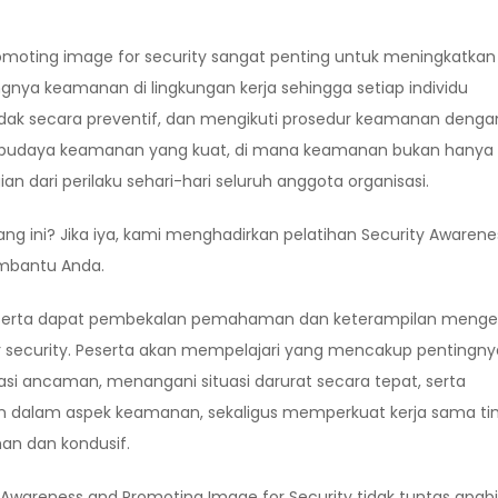
moting image for security sangat penting untuk meningkatkan
gnya keamanan di lingkungan kerja sehingga setiap individu
ak secara preventif, dan mengikuti prosedur keamanan denga
budaya keamanan yang kuat, di mana keamanan bukan hanya
n dari perilaku sehari-hari seluruh anggota organisasi.
g ini? Jika iya, kami menghadirkan pelatihan Security Awarene
embantu Anda.
erta dapat pembekalan pemahaman dan keterampilan menge
r security. Peserta akan mempelajari yang mencakup pentingny
asi ancaman, menangani situasi darurat secara tepat, serta
an dalam aspek keamanan, sekaligus memperkuat kerja sama t
an dan kondusif.
wareness and Promoting Image for Security tidak tuntas apabi