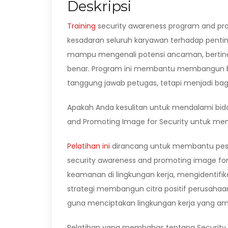
Deskripsi
Training
security awareness program and pro
kesadaran seluruh karyawan terhadap pentin
mampu mengenali potensi ancaman, bertind
benar. Program ini membantu membangun 
tanggung jawab petugas, tetapi menjadi bagia
Apakah Anda kesulitan untuk mendalami bidan
and Promoting Image for Security untuk m
Pelatihan ini
dirancang untuk membantu pes
security awareness and promoting image fo
keamanan di lingkungan kerja, mengidentifik
strategi membangun citra positif perusaha
guna menciptakan lingkungan kerja yang am
Pelatihan yang membahas tentang Security A