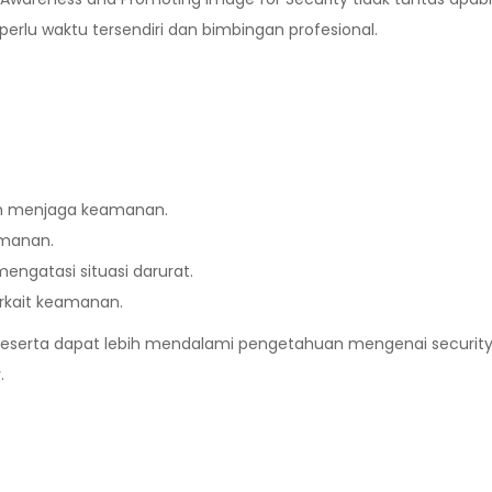
rlu waktu tersendiri dan bimbingan profesional.
am menjaga keamanan.
amanan.
gatasi situasi darurat.
erkait keamanan.
 peserta dapat lebih mendalami pengetahuan mengenai securit
.