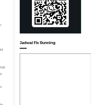
n
Jadwal Fix Running
ss
nai
a
im
la